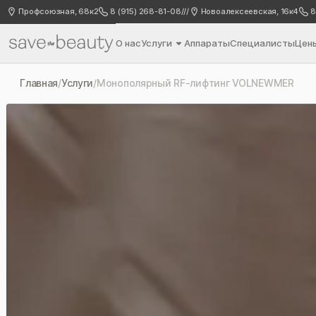
Профсоюзная, 68к2
8 (915) 268-81-08
///
Новоалексеевская, 16к4
8
О нас
Услуги
Аппараты
Специалисты
Цен
Главная
/
Услуги
/
Монополярный RF-лифтинг VOLNEWMER